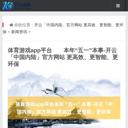
你的位置：
开云「中国内陆」官方网站 更高效、更智能、更环
保
>
新闻资讯
>
体育游戏app平台 本年“五一”本事-开云
「中国内陆」官方网站 更高效、更智能、更
环保