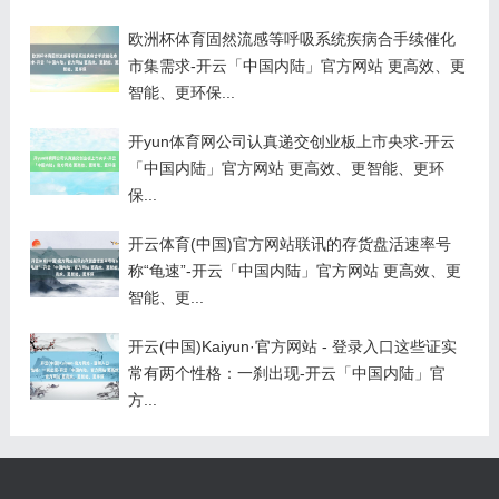
欧洲杯体育固然流感等呼吸系统疾病合手续催化
市集需求-开云「中国内陆」官方网站 更高效、更
智能、更环保...
开yun体育网公司认真递交创业板上市央求-开云
「中国内陆」官方网站 更高效、更智能、更环
保...
开云体育(中国)官方网站联讯的存货盘活速率号
称“龟速”-开云「中国内陆」官方网站 更高效、更
智能、更...
开云(中国)Kaiyun·官方网站 - 登录入口这些证实
常有两个性格：一刹出现-开云「中国内陆」官
方...