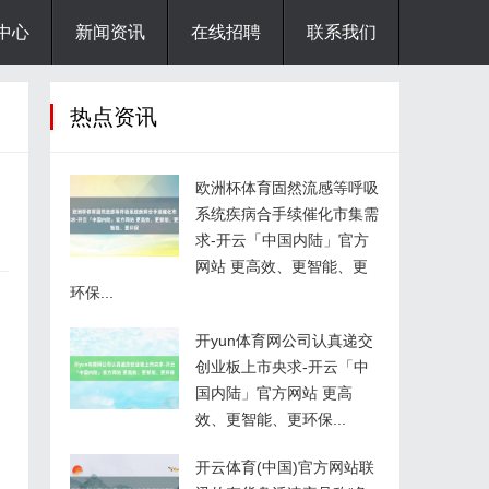
中心
新闻资讯
在线招聘
联系我们
热点资讯
欧洲杯体育固然流感等呼吸
系统疾病合手续催化市集需
求-开云「中国内陆」官方
网站 更高效、更智能、更
环保...
开yun体育网公司认真递交
创业板上市央求-开云「中
国内陆」官方网站 更高
效、更智能、更环保...
开云体育(中国)官方网站联