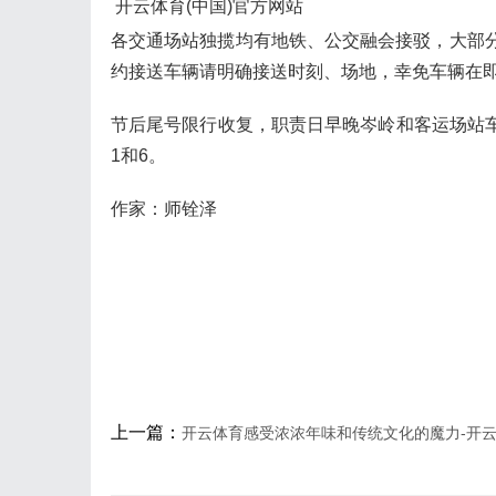
开云体育(中国)官方网站
各交通场站独揽均有地铁、公交融会接驳，大部
约接送车辆请明确接送时刻、场地，幸免车辆在
节后尾号限行收复，职责日早晚岑岭和客运场站车
1和6。
作家：师铨泽
上一篇：
开云体育感受浓浓年味和传统文化的魔力-开