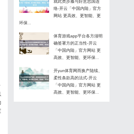
就此类步履与好意思国连
络-开云「中国内陆」官方
网站 更高效、更智能、更
环保...
体育游戏app平台各方须明
确签署方的正当性-开云
「中国内陆」官方网站 更
高效、更智能、更环保...
开yun体育网而换产陆续、
当
柔性条款高的法式-开云
「中国内陆」官方网站 更
录
高效、更智能、更环保...
以
的
度