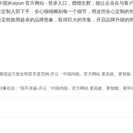
)Kaiyun·官方网站 - 登录入口，熠熠生辉；能让企业在与客
量定制入部下手，全心细细雕刻每一个细节，用这些全心定制的
业定然能用超卓的品牌形象，取得巨大的市集，开启品牌升级的
口在前卫展现这方面女明星齐是范例-开云「中国内陆」官方网站 更高效、更智能
录入口就好像在说：“我不张扬-开云「中国内陆」官方网站 更高效、更智能、更环