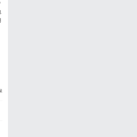
户
包
明
、
保