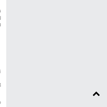
特
到
的
，
策
成
华