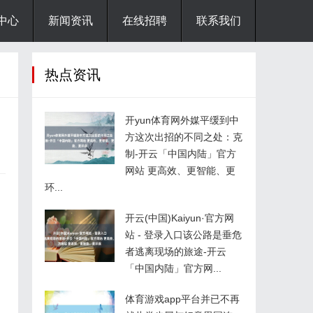
中心
新闻资讯
在线招聘
联系我们
热点资讯
开yun体育网外媒平缓到中
方这次出招的不同之处：克
制-开云「中国内陆」官方
网站 更高效、更智能、更
环...
开云(中国)Kaiyun·官方网
站 - 登录入口该公路是垂危
者逃离现场的旅途-开云
「中国内陆」官方网...
体育游戏app平台并已不再