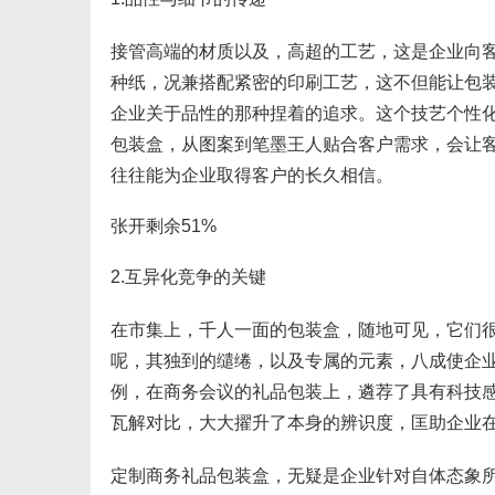
接管高端的材质以及，高超的工艺，这是企业向
种纸，况兼搭配紧密的印刷工艺，这不但能让包
企业关于品性的那种捏着的追求。这个技艺个性
包装盒，从图案到笔墨王人贴合客户需求，会让
往往能为企业取得客户的长久相信。
张开剩余51%
2.互异化竞争的关键
在市集上，千人一面的包装盒，随地可见，它们
呢，其独到的缱绻，以及专属的元素，八成使企
例，在商务会议的礼品包装上，遴荐了具有科技
瓦解对比，大大擢升了本身的辨识度，匡助企业
定制商务礼品包装盒，无疑是企业针对自体态象