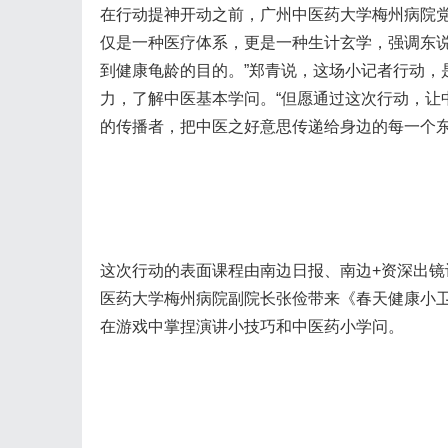
在行动提神开动之前，广州中医药大学梅州病院党
仅是一种医疗体系，更是一种生计玄学，强调东
到健康龟龄的目的。”郑青说，这场小记者行动，
力，了解中医基本学问。“但愿通过这次行动，让
的传播者，把中医之好意思传递给身边的每一个东
这次行动的表面课程由南边日报、南边+资深出
医药大学梅州病院副院长张俭带来《春天健康小
在游戏中掌捏演讲小技巧和中医药小学问。