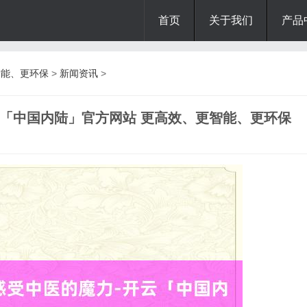
首页
关于我们
产品
智能、更环保
>
新闻资讯
>
「中国内陆」官方网站 更高效、更智能、更环保