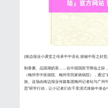
(南边报业小课堂之传承中中语化 探秘中医之好意
制香囊、品国潮奶茶……在中国国医节降临之际，
（梅州市中医病院、梅州市田家炳病院），通过“
旅。这场由南边报业传媒集团梅州记者站与广州中
思”研学行动，让小记者们在千里浸式体验中体会