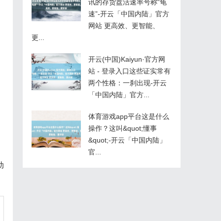
讯的存货盘活速率号称“龟
速”-开云「中国内陆」官方
网站 更高效、更智能、
更...
开云(中国)Kaiyun·官方网
站 - 登录入口这些证实常有
两个性格：一刹出现-开云
「中国内陆」官方...
体育游戏app平台这是什么
操作？这叫&quot;懂事
&quot;-开云「中国内陆」
官...
动