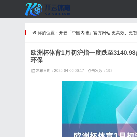
你的位置：
开云「中国内陆」官方网站 更高效、更
欧洲杯体育1月初沪指一度跌至3140.
环保
发布日期：2025-04-06 06:17 点击次数：192