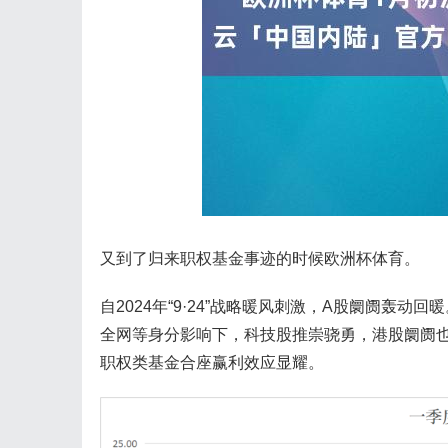
又到了归来职权基金事迹的时候欧洲杯体育。
自2024年“9·24”战略暖风刺激，A股阛阓轰动
全网等身分影响下，科技股推崇骁勇，港股阛阓也
职权类基金合座赢利效应显耀。