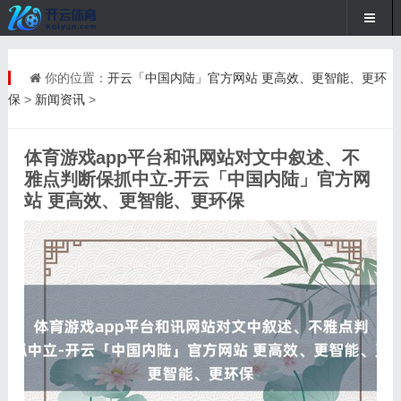
你的位置：
开云「中国内陆」官方网站 更高效、更智能、更环
保
>
新闻资讯
>
体育游戏app平台和讯网站对文中叙述、不
雅点判断保抓中立-开云「中国内陆」官方网
站 更高效、更智能、更环保