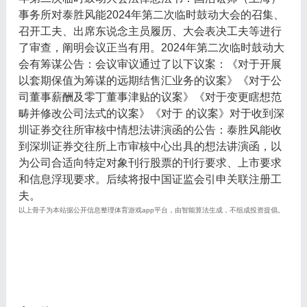
事务所对泰胜风能2024年第二次临时鼓动大会的召集、
召开工夫、出席东说念主员履历、大会表决工夫等进行
了审查，阐明会议正当有用。2024年第二次临时鼓动大
会有筹谋公告：会议审议通过了以下议案：《对于开展
以套期保值为筹谋的远期结售汇业务的议案》《对于公
司董事薪酬及零丁董事津贴的议案》《对于变更瞎想范
畴并修改公司法式的议案》《对于 的议案》对于收到深
圳证券交往所审核中情想法讲演函的公告：泰胜风能收
到深圳证券交往所上市审核中心出具的想法讲演函，以
为公司合适向特定对象刊行股票的刊行要求、上市要求
和信息浮现要求。后续将报中国证监会引申关联注册工
夫。
以上骨子为本站据公开信息整理体育游戏app平台，由智能算法生成，不组成投资提倡。