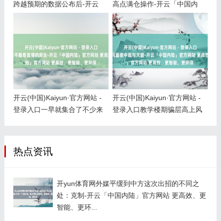
跨越预期的数据公布后-开云
高点满仓操作-开云「中国内
「中国内陆」官方网站 更高
陆」官方网站 更高效、更智
效、更智能、更环保
能、更环保
开云(中国)Kaiyun·官方网站 -
开云(中国)Kaiyun·官方网站 -
登录入口一早就集合了不少来
登录入口教学楼期骗层高上风
不雅看直播的师生-开云「中国
蓄意中庭与天窗-开云「中国内
内陆」官方网站 更高效、更智
陆」官方网站 更高效、更智
能、更环保
能、更环保
热点资讯
开yun体育网外媒平缓到中方这次出招的不同之
处：克制-开云「中国内陆」官方网站 更高效、更
智能、更环...