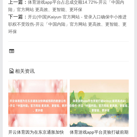
上一篇：
体育游戏app平台占总成交额14.72%-开云「中国内
陆」官方网站 更高效、更智能、更环保
下一篇：
开云(中国)Kaiyun·官方网站 - 登录入口确保中小推进
职权不受毁伤-开云「中国内陆」官方网站 更高效、更智能、更
环保
相关资讯
开云体育因为在东京通胀加快
体育游戏app平台灵验打破前期