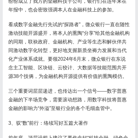
纷纷成立了我方的金融科技子公司，银行们在连年来在
年报中，也会密致强调本人在金融科技上的参加。
看成数字金融先行先试的“探路者”，微众银行一直在随性
激动技能开源盛开，将本人的熏陶“分享”给其他金融机构
的同期，联袂政府、金融机构、产业等生态和解伙伴共
同激动数字化转型，更好地支握新质坐褥力发展和当代
化产业体系成就。要领2024年6月末，微众银行在东说
念主工智能、区块链、云狡计、大数据等技能范围共开
源38个技俩，为金融机构开源提供有价值的熏陶模仿。
三个重要词层层递进，也传达出一个信号——数字普惠
金融的下半场竞争，需要滚动想路，用数字科技将普惠
金融的影响力“外溢”至银行业的各个毛细血管中。
3、驭“数”前行：络续写好五篇大著作
前年底，顶层设想上建议了要作念好“科技金融、绿色金