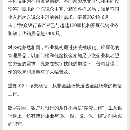
字化技能为不同资金情状、不同风险承受才气和不同投
资答理需求的个东说念主客户精选各样居品，知足不同
收入档次东说念主群的答理需求。要领2024年6月
末，“微众银行资产+”已与超越120家机构开展代销业务
和解，代销居品超7400只。
对公端亦然相同，行业机构通过拓荒袖珍化、碎屑化的
答理居品，以低门槛和低起投金额知足小微企业机动照
管资金的需求，况兼在数字技能的加握下，普惠答理工
作的效果和质地有了大幅普及。
重要词2：场景概括，从非金融场景浸透金融场景的概括
工作。
数字期间，客户对银行的条件不再是“存贷工作”，生意银
行身上，还有架起企业与“政、银、投、保、担”之间桥梁
的职守。