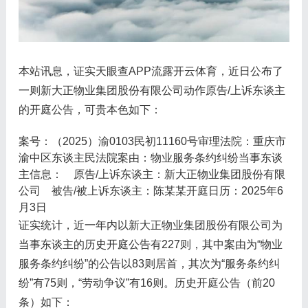
本站讯息，证实天眼查APP流露开云体育，近日公布了
一则新大正物业集团股份有限公司动作原告/上诉东谈主
的开庭公告，可贵本色如下：
案号：（2025）渝0103民初11160号审理法院：重庆市
渝中区东谈主民法院案由：物业服务条约纠纷当事东谈
主信息： 原告/上诉东谈主：新大正物业集团股份有限
公司 被告/被上诉东谈主：陈某某开庭日历：2025年6
月3日
证实统计，近一年内以新大正物业集团股份有限公司为
当事东谈主的历史开庭公告有227则，其中案由为“物业
服务条约纠纷”的公告以83则居首，其次为“服务条约纠
纷”有75则，“劳动争议”有16则。历史开庭公告（前20
条）如下：