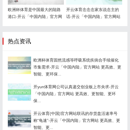
欧洲杯体育是中国最大的陆路
开云体育念念念家东说念主的
港口-开云「中国内陆」官方网
话-开云「中国内陆」官方网站
站 更高效、更智能、更环保
更高效、更智能、更环保
热点资讯
欧洲杯体育固然流感等呼吸系统疾病合手续催化
市集需求-开云「中国内陆」官方网站 更高效、更
智能、更环保...
开yun体育网公司认真递交创业板上市央求-开云
「中国内陆」官方网站 更高效、更智能、更环
保...
开云体育(中国)官方网站联讯的存货盘活速率号
称“龟速”-开云「中国内陆」官方网站 更高效、更
智能、更...